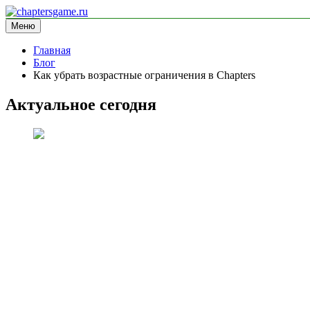
Перейти
к
Меню
chaptersgame.ru
информационный сайт
содержимому
Главная
Блог
Как убрать возрастные ограничения в Chapters
Актуальное сегодня