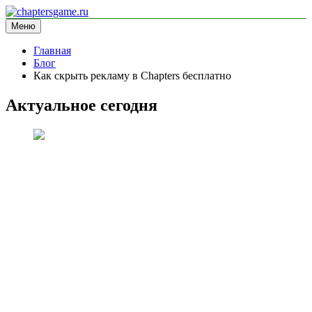
Перейти
к
Меню
chaptersgame.ru
информационный сайт
содержимому
Главная
Блог
Как скрыть рекламу в Chapters бесплатно
Актуальное сегодня