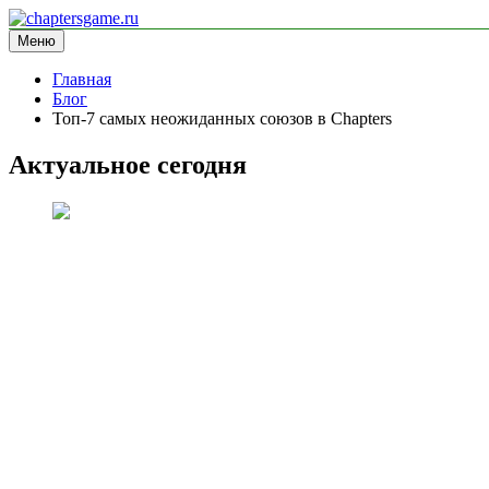
Перейти
к
Меню
chaptersgame.ru
информационный сайт
содержимому
Главная
Блог
Топ-7 самых неожиданных союзов в Chapters
Актуальное сегодня