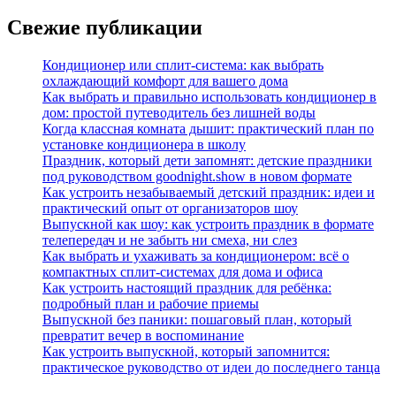
Свежие публикации
Кондиционер или сплит-система: как выбрать
охлаждающий комфорт для вашего дома
Как выбрать и правильно использовать кондиционер в
дом: простой путеводитель без лишней воды
Когда классная комната дышит: практический план по
установке кондиционера в школу
Праздник, который дети запомнят: детские праздники
под руководством goodnight.show в новом формате
Как устроить незабываемый детский праздник: идеи и
практический опыт от организаторов шоу
Выпускной как шоу: как устроить праздник в формате
телепередач и не забыть ни смеха, ни слез
Как выбрать и ухаживать за кондиционером: всё о
компактных сплит-системах для дома и офиса
Как устроить настоящий праздник для ребёнка:
подробный план и рабочие приемы
Выпускной без паники: пошаговый план, который
превратит вечер в воспоминание
Как устроить выпускной, который запомнится:
практическое руководство от идеи до последнего танца