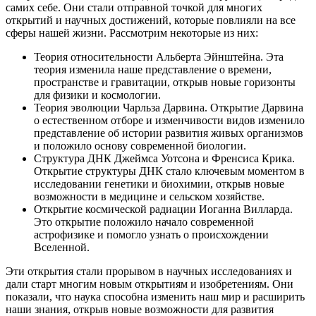
самих себе. Они стали отправной точкой для многих
открытий и научных достижений, которые повлияли на все
сферы нашей жизни. Рассмотрим некоторые из них:
Теория относительности Альберта Эйнштейна. Эта
теория изменила наше представление о времени,
пространстве и гравитации, открыв новые горизонты
для физики и космологии.
Теория эволюции Чарльза Дарвина. Открытие Дарвина
о естественном отборе и изменчивости видов изменило
представление об истории развития живых организмов
и положило основу современной биологии.
Структура ДНК Джеймса Уотсона и Френсиса Крика.
Открытие структуры ДНК стало ключевым моментом в
исследовании генетики и биохимии, открыв новые
возможности в медицине и сельском хозяйстве.
Открытие космической радиации Иоганна Вилларда.
Это открытие положило начало современной
астрофизике и помогло узнать о происхождении
Вселенной.
Эти открытия стали прорывом в научных исследованиях и
дали старт многим новым открытиям и изобретениям. Они
показали, что наука способна изменить наш мир и расширить
наши знания, открыв новые возможности для развития