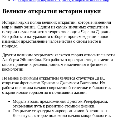
Потрясающие научные открытия, которые изменили мир
Великие открытия истории науки
История науки полна великих открытий, которые изменили
мир и нашу жизнь. Одним из самых значимых открытий в
истории науки считается теория эволюции Чарльза Дарвина.
Его работы о натуральном отборе и происхождении видов
изменили представление человечества о своем месте в
природе.
Другим великим открытием является теория относительности
Альберта Эйнштейна. Его работы о пространстве, времени и
массе привели к революционным изменениям в физике и
космологии.
Не менее значимым открытием является структура ДНК,
открытая Френсисом Криком и Джеймсом Ватсоном. Их
работа положила начало современной генетике и биологии,
открыв новые горизонты в понимании жизни.
Модель атома, предложенная Эрнстом Резерфордом,
открывшая путь к развитию атомной физики.
Открытие структуры микроорганизмов Антони ван
Левенгука, которое положило начало микробиологии.