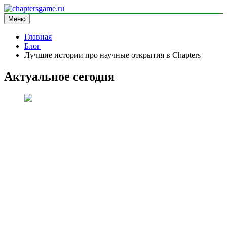
Перейти
к
Меню
chaptersgame.ru
информационный сайт
содержимому
Главная
Блог
Лучшие истории про научные открытия в Chapters
Актуальное сегодня