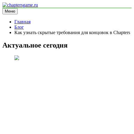
Перейти
к
Меню
chaptersgame.ru
информационный сайт
содержимому
Главная
Блог
Как узнать скрытые требования для концовок в Chapters
Актуальное сегодня