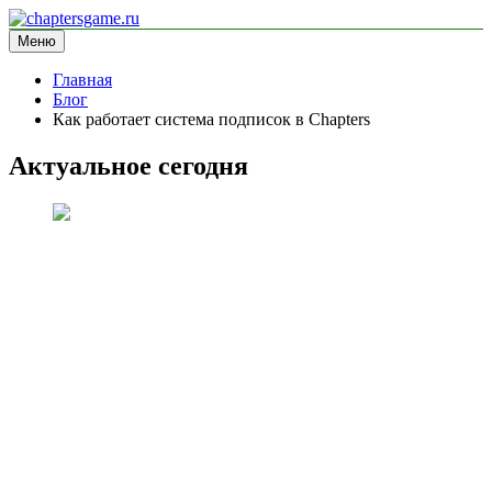
Перейти
к
Меню
chaptersgame.ru
информационный сайт
содержимому
Главная
Блог
Как работает система подписок в Chapters
Актуальное сегодня