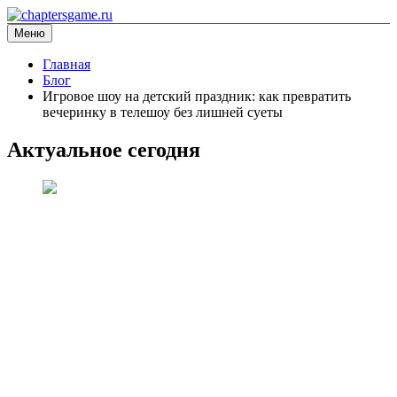
Перейти
к
Меню
chaptersgame.ru
информационный сайт
содержимому
Главная
Блог
Игровое шоу на детский праздник: как превратить
вечеринку в телешоу без лишней суеты
Актуальное сегодня