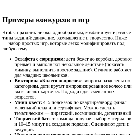
Примеры конкурсов и игр
Чтобы праздник не был однообразным, комбинируйте разные
типы заданий: движение, размышление и творчество. Ниже
— набор простых игр, которые легко модифицировать под
любую тему.
Эстафета с сюрпризом
: дети бежат до коробки, достают
предмет и выполняют небольшое действие (показать
мимику, выполнить простое задание). Отлично работает
для младших школьников.
Викторина «Колесо вопросов»
: вопросы разделены по
категориям, дети крутят импровизированное колесо или
вытягивают карточку. Подходит для смешанных
возрастов.
Мини-квест
: 4–5 подсказок по квартире/двору, финал —
маленький клад или сертификат. Можно сделать
тематическим — пиратский, космический, детективный.
Творческий баттл
: команда получает набор материалов
и 10–15 минут на создание поделки. Оценивают дети и
ведущий.
Музыкальная заморочка
: включаете фрагменты песен,